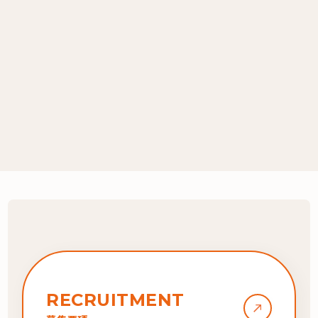
公式サイト
https://office-akariterrace.com/
RECRUITMENT